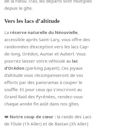
de la Patou Trail, les départs sont multiples
depuis le gîte.
Vers les lacs d’altitude
La
réserve naturelle du Néouvielle
,
accessible après Saint-Lary, vous offre des
randonnées d’exception vers les lacs Cap-
de-long, Orédon, Aumar et Aubert
. Vous
pourrez laisser votre véhicule au
lac
d’Orédon
(parking payant). Ces joyaux
d’altitude vous récompenseront de vos
efforts par des panoramas à couper le
souffle. Et pour ceux qui s’inscriront au
Grand Raid des Pyrénées, rendez-vous
chaque année fin août dans nos gîtes.
❤️
Notre coup de cœur :
la rando des Lacs
de l’Oule (1h Aller) et de Bastan (3h Aller)