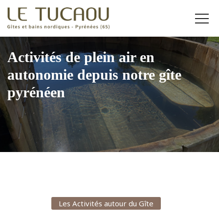
Aller
au
contenu
Gîtes et bains nordiques – Pyrénées (65)
Activités de plein air en
autonomie depuis notre gîte
pyrénéen
Les Activités autour du Gîte